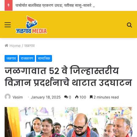
पाचोर्यात बालविवाह प्रकरण उघड; पतीसह सासू-सासरे व आई-वडिलांवर पोक्सोचा गुन्हा
Menu
S
fo
Home
/
जळगाव
जळगाव
राजकारण
सामाजिक
जळगावात ५२ वे जिल्हास्तरीय
विज्ञान प्रदर्शनाचे थाटात उदघाटन
Vasim
January 18, 2025
0
100
2 minutes read