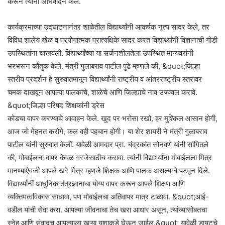
करून त्यांना अभिवादन केले.
कार्यक्रमाच्या उद्घाटनानंतर शाळेतील विद्यार्थ्यांनी आकर्षक नृत्य सादर केले, तर
विविध शालेय खेळ व प्रयोगात्मक प्रात्यक्षिके सादर करत विद्यार्थ्यांनी विज्ञानाची गोडी
उपस्थितांना चाखवली. विद्यार्थ्यांच्या या सर्जनशीलतेला उपस्थित मान्यवरांनी
भरभरून कौतुक केले. मंत्री गुलाबराव पाटील पुढे म्हणाले की, &quot;जिल्हा
स्तरीय प्रदर्शन हे सुरुवातमानून विद्यार्थ्यांनी राष्ट्रीय व आंतरराष्ट्रीय स्तरावर
चमक दाखवून आपल्या पालकांचे, शाळेचे आणि जिल्ह्याचे नाव उज्ज्वल करावे.
&quot;जिल्हा परिषद शिक्षकांनी ड्रेस
कोडचा वापर करण्याचे आवाहन केले. खुद पर भरोसा रखो, हर मुश्किल आसान होगी,
आज जो मेहनत करोगे, कल वही पहचान होगी। या शेर शायरी ने मंत्री गुलाबराव
पाटील यांनी सुरुवात केलीं. यावेळी आमदार प्रा. चंद्रकांत सोनवणे यांनी सांगितले
की, मोबाईलचा वापर केवळ गरजेसाठीच करावा. त्यांनी विद्यार्थ्यांना मोबाईलला मित्र
मानण्याऐवजी आपले खरे मित्र म्हणजे शिक्षक आणि पालक असल्याचे पटवून दिले.
विद्यार्थ्यांनीं आधुनिक तंत्रज्ञानाचा योग्य वापर करून आपले शिक्षण आणि
व्यक्तिमत्वविकास साधावा, पण मोबाईलचा अतिवापर मात्र टाळावा. &quot;आई-
वडील यांची सेवा करा. आपल्या जीवनाचा तेच खरा आधार असून, त्यांच्यासोबतचा
स्नेह आणि संवादच आपल्याला खऱ्या यशाकडे घेऊन जाईल.&quot; यावेळी डायटचे