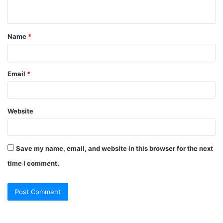
n
t
Name
*
*
Email
*
Website
Save my name, email, and website in this browser for the next
time I comment.