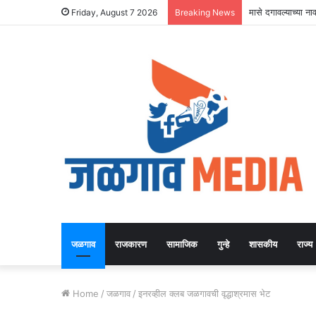
मासे दगावल्याच्या 
Friday, August 7 2026
Breaking News
जळगाव
राजकारण
सामाजिक
गुन्हे
शासकीय
राज्य
Home
/
जळगाव
/
इनरव्हील क्लब जळगावची वृद्धाश्रमास भेट