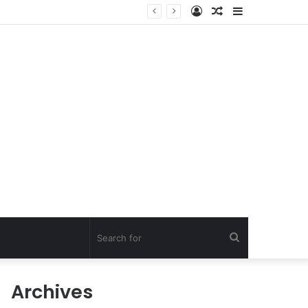
Log
Random
Sidebar
In
Article
Search
for
Archives