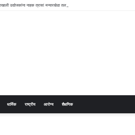
नावाखाली उद्योजकांना नाहक त्रास! मन्यारखेडा तलाव प्रकरण : सखोल चौकशी करण्याची मागणी
धार्मिक
राष्ट्रीय
आरोग्य
शैक्षणिक