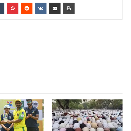
dIn
Tumblr
Pinterest
Reddit
VKontakte
Share via Email
Print