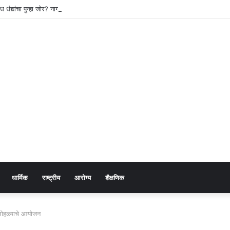
 धंद्यांचा पुन्हा जोर? नागरिकांकडून पोलिसांच्या कारवाईवर प्रश्नचिन्ह
धार्मिक
राष्ट्रीय
आरोग्य
शैक्षणिक
 सोहळ्याचे आयोजन