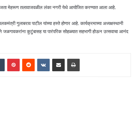
वाजता मेहरूण तलावाजवळील लंका नगरी येथे आयोजित करण्यात आला आहे.
त्री गुलाबराव पाटील यांच्या हस्ते होणार आहे. कार्यक्रमाच्या अध्यक्षस्थानी
 जळगावकरांना कुटुंबासह या पारंपरिक सोहळ्यात सहभागी होऊन उत्सवाचा आनंद
dIn
Tumblr
Pinterest
Reddit
VKontakte
Share via Email
Print