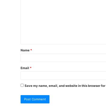
C
o
m
m
e
n
t
Name
*
*
Email
*
Save my name, email, and website in this browser for