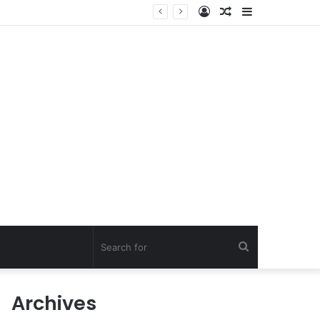
Log
Random
Sidebar
In
Article
Search
for
Archives