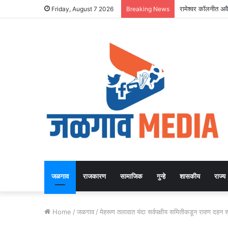
रामेश्वर कॉलनीत अवैध
Friday, August 7 2026
Breaking News
जळगाव
राजकारण
सामाजिक
गुन्हे
शासकीय
राज्य
Home
/
जळगाव
/
मेहरूण तलावात यंदा सर्वपक्षीय समितीकडून रावण दहन