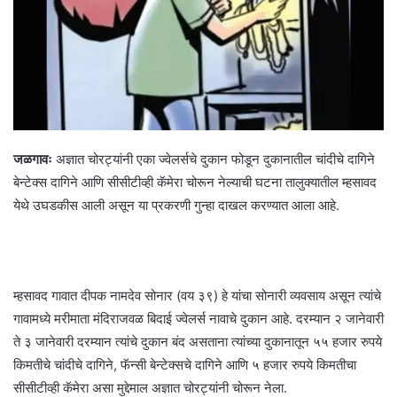
जळगावः
अज्ञात चोरट्यांनी एका ज्वेलर्सचे दुकान फोडून दुकानातील चांदीचे दागिने
बेन्टेक्स दागिने आणि सीसीटीव्ही कॅमेरा चोरून नेल्याची घटना तालुक्यातील म्हसावद
येथे उघडकीस आली असून या प्रकरणी गुन्हा दाखल करण्यात आला आहे.
म्हसावद गावात दीपक नामदेव सोनार (वय ३९) हे यांचा सोनारी व्यवसाय असून त्यांचे
गावामध्ये मरीमाता मंदिराजवळ बिदाई ज्वेलर्स नावाचे दुकान आहे. दरम्यान २ जानेवारी
ते ३ जानेवारी दरम्यान त्यांचे दुकान बंद असताना त्यांच्या दुकानातून ५५ हजार रुपये
किमतीचे चांदीचे दागिने, फॅन्सी बेन्टेक्सचे दागिने आणि ५ हजार रुपये किमतीचा
सीसीटीव्ही कॅमेरा असा मुद्देमाल अज्ञात चोरट्यांनी चोरून नेला.