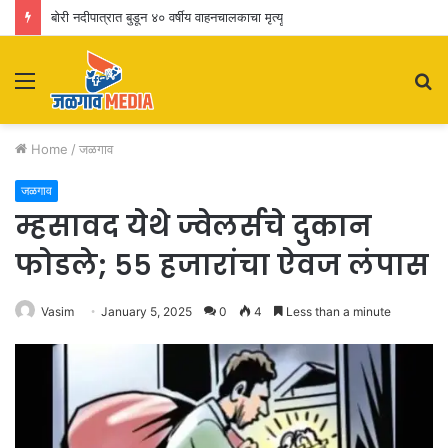
बोरी नदीपात्रात बुडून ४० वर्षीय वाहनचालकाचा मृत्यू
Menu
S
fo
Home
/
जळगाव
जळगाव
म्हसावद येथे ज्वेलर्सचे दुकान
फोडले; ५५ हजारांचा ऐवज लंपास
Vasim
January 5, 2025
0
4
Less than a minute