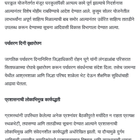
घरकूल योजनेंतर्गत मंजूर घरकुलांपैकी अत्यल्प कामे पूर्ण झाल्याचे निदर्शनास
आल्यानंतर विशेष मोहीम राबविण्याचे आदेश देण्यात आले. कुसुम सोलर योजनेतील
लाभार्थ्यांना अपूर्ण साहित्य मिळाल्याची बाब समोर आल्यानंतर उर्वरित साहित्य तातडीने
उपलब्ध करून देण्याच्या सूचना आदिवासी विकास विभागाला देण्यात आल्या.
पर्यावरण दिनी वृक्षारोपण
जागतिक पर्यावरण दिनानिमित्त जिल्हाधिकारी रोहन घुगे यांनी लंगडाआंबा परिसरात
सिताफळाच्या रोपाचे वृक्षारोपण करून पर्यावरण संवर्धनाचा संदेश दिला. तसेच जामन्या
येथील आश्रमशाळा आणि जिल्हा परिषद शाळेला भेट देऊन शैक्षणिक सुविधांचाही
आढावा घेतला.
प्रशासनाची लोकाभिमुख कार्यपद्धती
ग्रामस्थांनी उपस्थित केलेल्या अनेक प्रश्नांवर बैठकीपुरते मर्यादित न राहता प्रत्यक्ष
स्थळभेटी, तपासण्या आणि तातडीच्या सूचना देण्यात आल्याने प्रशासनाची
लोकाभिमुख आणि संवेदनशील कार्यपद्धती अधोरेखित झाली. या दौऱ्यामुळे दुर्गम
आदिवासी भागातील नागरिकांमध्ये प्रशासनाबद्दल विश्वास आणि समाधानाची भावना