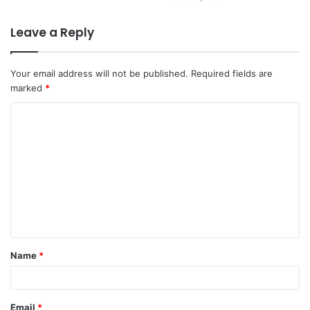
Leave a Reply
Your email address will not be published.
Required fields are
marked
*
C
o
m
m
e
n
t
Name
*
*
Email
*