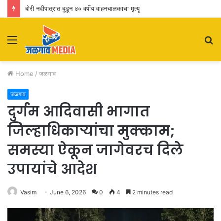
बोरी नदीपात्रात बुडून ४० वर्षीय वाहनचालकाचा मृत्यू
Menu
S
fo
Home
/
जळगाव
जळगाव
दुर्गम आदिवासी भागात
जिल्हाधिकाऱ्यांचा मुक्काम;
समस्या ऐकून जागेवरच दिले
उपायांचे आदेश
Vasim
June 6, 2026
0
4
2 minutes read