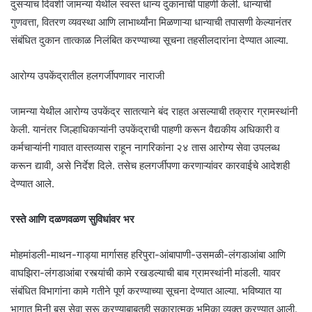
दुसऱ्याच दिवशी जामन्या येथील स्वस्त धान्य दुकानाची पाहणी केली. धान्याची
गुणवत्ता, वितरण व्यवस्था आणि लाभार्थ्यांना मिळणाऱ्या धान्याची तपासणी केल्यानंतर
संबंधित दुकान तात्काळ निलंबित करण्याच्या सूचना तहसीलदारांना देण्यात आल्या.
आरोग्य उपकेंद्रातील हलगर्जीपणावर नाराजी
जामन्या येथील आरोग्य उपकेंद्र सातत्याने बंद राहत असल्याची तक्रार ग्रामस्थांनी
केली. यानंतर जिल्हाधिकाऱ्यांनी उपकेंद्राची पाहणी करून वैद्यकीय अधिकारी व
कर्मचाऱ्यांनी गावात वास्तव्यास राहून नागरिकांना २४ तास आरोग्य सेवा उपलब्ध
करून द्यावी, असे निर्देश दिले. तसेच हलगर्जीपणा करणाऱ्यांवर कारवाईचे आदेशही
देण्यात आले.
रस्ते आणि दळणवळण सुविधांवर भर
मोहमांडली-माथन-गाड्या मार्गासह हरिपुरा-आंबापाणी-उसमळी-लंगडाआंबा आणि
वाघझिरा-लंगडाआंबा रस्त्यांची कामे रखडल्याची बाब ग्रामस्थांनी मांडली. यावर
संबंधित विभागांना कामे गतीने पूर्ण करण्याच्या सूचना देण्यात आल्या. भविष्यात या
भागात मिनी बस सेवा सुरू करण्याबाबतही सकारात्मक भूमिका व्यक्त करण्यात आली.