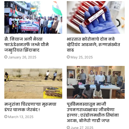
सै. नियाज अली भैय्या
भारतात कोरोनाचे दोन नवे
फाऊंडेशनतर्फे जश्ने यौमे
व्हेरियंट आढळले, रुग्णसंख्येत
जम्हुरियत झिंदाबाद
वाढ
January 26, 2025
May 25, 2025
मजुरांना चिरडणाऱ्या मुरूमचा
पूर्ववैमनस्यातून माजी
डंपर चालक जेरबंद !
उपनगराध्यक्षावर जीवघेणा
हल्ला ; एरंडोलमधील तिघांना
March 13, 2025
अटक, बोलेरो गाडी जप्त
June 27, 2025